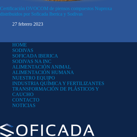
Certificación OVOCOM de piensos compuestos Nuproxa
distribuidos por Soficada Iberica y Sodivas
27 febrero 2023
HOME
SODIVAS
SOFICADA IBERICA
SODIVAS NA INC
ALIMENTACIÓN ANIMAL
ALIMENTACIÓN HUMANA
NUESTRO EQUIPO
INDUSTRIA QUÍMICA Y FERTILIZANTES
TRANSFORMACIÓN DE PLÁSTICOS Y
CAUCHO
CONTACTO
NOTICIAS