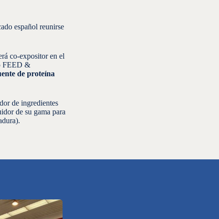
cado español reunirse
erá co-expositor en el
eo FEED &
ente de proteína
dor de ingredientes
idor de su gama para
adura).