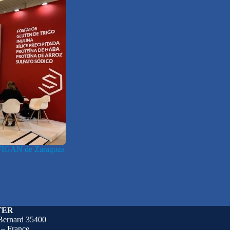
IGAN de Zaragoza
TER
 Bernard 35400
 France