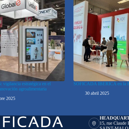
 vigilancia estratégica en el
SOFICADA IBERICA en la F
innovación agroalimentaria
30 abril 2025
bre 2025
HEADQUAR
15, rue Claude
SAINT-MALO –