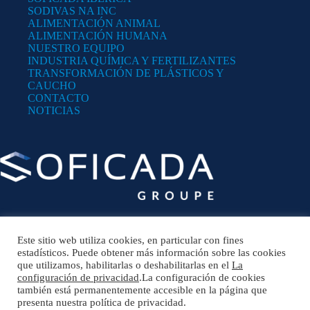
SODIVAS NA INC
ALIMENTACIÓN ANIMAL
ALIMENTACIÓN HUMANA
NUESTRO EQUIPO
INDUSTRIA QUÍMICA Y FERTILIZANTES
TRANSFORMACIÓN DE PLÁSTICOS Y
CAUCHO
CONTACTO
NOTICIAS
Este sitio web utiliza cookies, en particular con fines
HEADQUARTER
estadísticos. Puede obtener más información sobre las cookies
15, rue Claude Bernard 35400 SAINT-MALO –
que utilizamos, habilitarlas o deshabilitarlas en el
La
France
configuración de privacidad
.La configuración de cookies
Phone:
también está permanentemente accesible en la página que
+33 299 192 570
presenta nuestra política de privacidad.
Opening hours