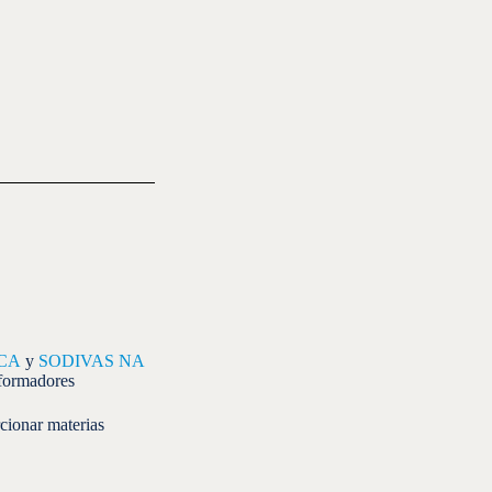
ICA
y
SODIVAS NA
sformadores
rcionar materias