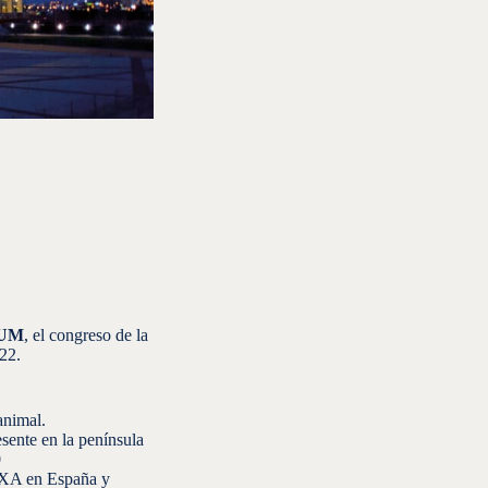
RUM
, el congreso de la
022.
animal.
esente en la península
0
OXA en España y